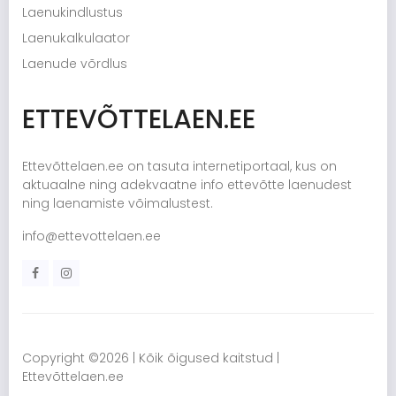
Laenukindlustus
Laenukalkulaator
Laenude võrdlus
ETTEVÕTTELAEN.EE
Ettevõttelaen.ee on tasuta internetiportaal, kus on
aktuaalne ning adekvaatne info ettevõtte laenudest
ning laenamiste võimalustest.
info@ettevottelaen.ee
Copyright ©
2026 | Kõik õigused kaitstud |
Ettevõttelaen.ee