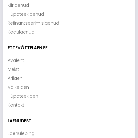
Kiirlaenud
Hüpoteeklaenud
Refinantseerimislaenud
Kodulaenud
ETTEVÕTTELAEN.EE
Avaleht
Meist
Ärilaen
Väikelaen
Hüpoteeklaen
Kontakt
LAENUDEST
Laenuleping