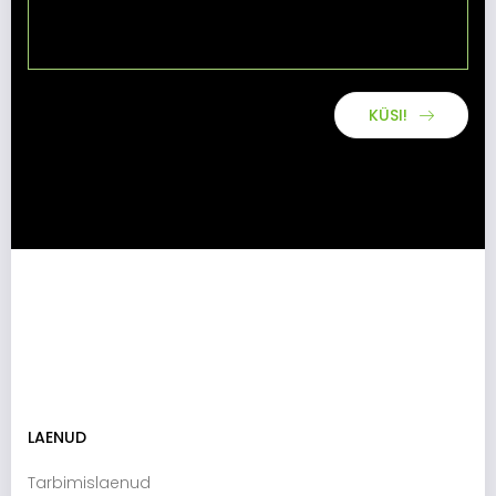
KÜSI!
LAENUD
Tarbimislaenud